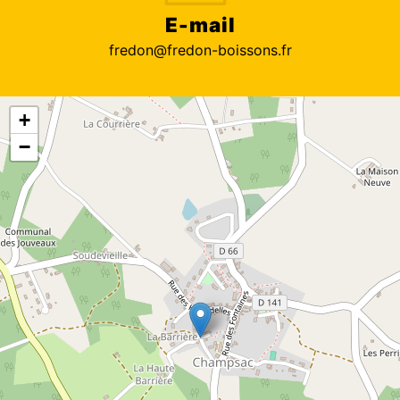
E-mail
fredon@fredon-boissons.fr
+
−