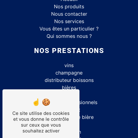
Nos produits
Nous contacter
Nos services
Vous êtes un particulier ?
Qui sommes nous ?
NOS PRESTATIONS
vins
champagne
distributeur boissons
bières
caviste
matériels professionnels
spiritueux
Ce site utilise des cookies
location tireuse bière
et vous donne le contrôle
alcool
sur ceux que vous
souhaitez activer
cave à vin