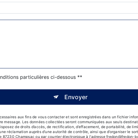
nditions particulières ci-dessous **
Envoyer
saires aux fins de vous contacter et sont enregistrées dans un fichier inform
otre message. Les données collectées seront communiquées aux seuls destinata
ez de droits d’accès, de rectification, d’effacement, de portabilité, de limita
une réclamation auprès d’une autorité de contrôle, ainsi que d’organiser le 
ole 87230 Champsac ou par courrier électronique à l'adresse fredon@fredon-boiss