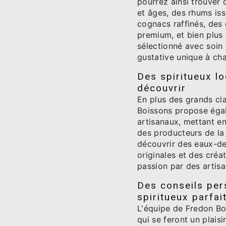
pourrez ainsi trouver 
et âges, des rhums is
cognacs raffinés, des
premium, et bien plus
sélectionné avec soin
gustative unique à ch
Des spiritueux lo
découvrir
En plus des grands cl
Boissons propose égal
artisanaux, mettant en 
des producteurs de la 
découvrir des eaux-de-
originales et des créa
passion par des artisa
Des conseils per
spiritueux parfai
L'équipe de Fredon B
qui se feront un plais