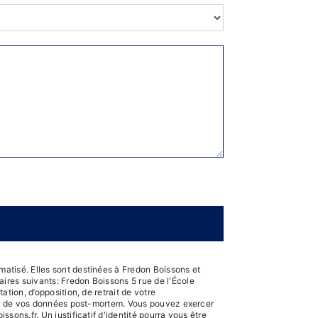
atisé. Elles sont destinées à Fredon Boissons et
ires suivants: Fredon Boissons 5 rue de l'École
tion, d’opposition, de retrait de votre
sort de vos données post-mortem. Vous pouvez exercer
ons.fr. Un justificatif d'identité pourra vous être