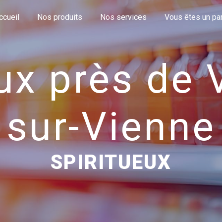
ccueil
Nos produits
Nos services
Vous êtes un part
ux près de 
sur-Vienne
SPIRITUEUX