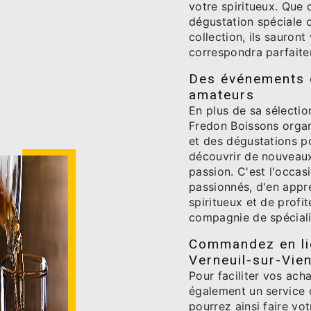
votre spiritueux. Que 
dégustation spéciale 
collection, ils sauront
correspondra parfaite
Des événements e
amateurs
En plus de sa sélectio
Fredon Boissons orga
et des dégustations p
découvrir de nouveaux
passion. C'est l'occas
passionnés, d'en appr
spiritueux et de profi
compagnie de spécial
Commandez en lig
Verneuil-sur-Vie
Pour faciliter vos ac
également un service
pourrez ainsi faire vot