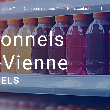
iculier ?
Qui sommes nous ?
Nous contacter
ionnels
r-Vienne
NELS