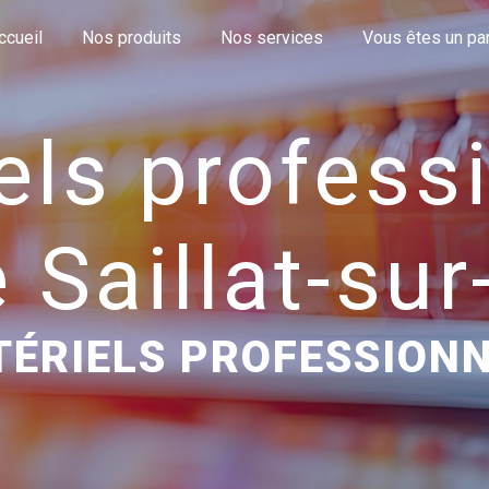
ccueil
Nos produits
Nos services
Vous êtes un part
els profess
 Saillat-su
ÉRIELS PROFESSION