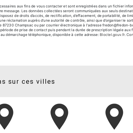
saires aux fins de vous contacter et sont enregistrées dans un fichier inform
otre message. Les données collectées seront communiquées aux seuls destinata
ez de droits d’accès, de rectification, d’effacement, de portabilité, de limita
une réclamation auprès d’une autorité de contrôle, ainsi que d’organiser le 
ole 87230 Champsac ou par courrier électronique à l'adresse fredon@fredon-boiss
iode de prise de contact puis pendant la durée de prescription légale aux fi
ion au démarchage téléphonique, disponible à cette adresse:
Bloctel.gouv.fr
. Con
s sur ces villes