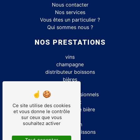
Nous contacter
Nos services
Vous êtes un particulier ?
Qui sommes nous ?
NOS PRESTATIONS
vins
champagne
distributeur boissons
bières
caviste
matériels professionnels
spiritueux
Ce site utilise des cookies
location tireuse bière
et vous donne le contrôle
alcool
sur ceux que vous
souhaitez activer
cave à vin
grossiste en boissons