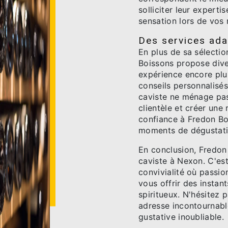
solliciter leur experti
sensation lors de vos
Des services ada
En plus de sa sélectio
Boissons propose dive
expérience encore plus
conseils personnalisés
caviste ne ménage pas 
clientèle et créer une
confiance à Fredon B
moments de dégustatio
En conclusion, Fredon
caviste à Nexon. C'es
convivialité où passio
vous offrir des instan
spiritueux. N'hésitez 
adresse incontournabl
gustative inoubliable.