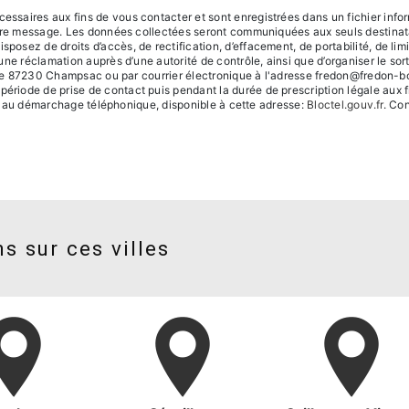
saires aux fins de vous contacter et sont enregistrées dans un fichier inform
otre message. Les données collectées seront communiquées aux seuls destinata
ez de droits d’accès, de rectification, d’effacement, de portabilité, de limita
une réclamation auprès d’une autorité de contrôle, ainsi que d’organiser le 
ole 87230 Champsac ou par courrier électronique à l'adresse fredon@fredon-boiss
iode de prise de contact puis pendant la durée de prescription légale aux fi
ion au démarchage téléphonique, disponible à cette adresse:
Bloctel.gouv.fr
. Con
s sur ces villes