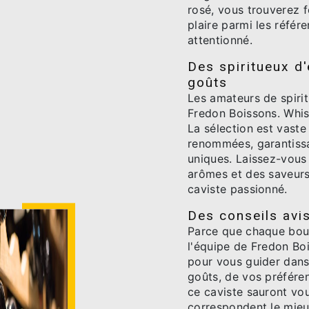
rosé, vous trouverez f
plaire parmi les référ
attentionné.
Des spiritueux d
goûts
Les amateurs de spiri
Fredon Boissons. Whis
La sélection est vast
renommées, garantissa
uniques. Laissez-vous
arômes et des saveurs
caviste passionné.
Des conseils avi
Parce que chaque boute
l'équipe de Fredon Boi
pour vous guider dans
goûts, de vos préféren
ce caviste sauront vou
correspondent le mieu