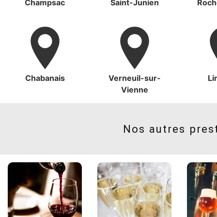
Champsac
Saint-Junien
Roch
Chabanais
Verneuil-sur-
L
Vienne
Nos autres pres