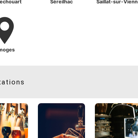
echouart
Séreilhac
Saillat-sur-Vien
imoges
tations