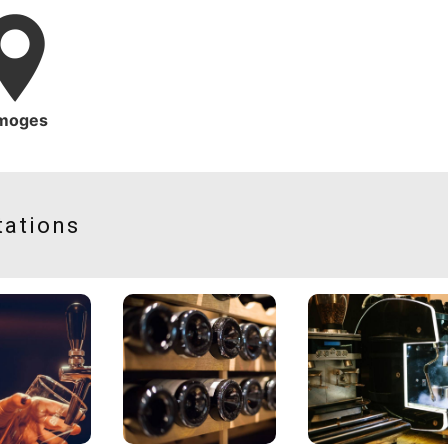
imoges
tations