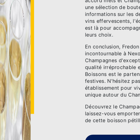
accord mets et Cham
une sélection de bout
informations sur les 
vins effervescents, l
est là pour accompagne
leurs choix.
En conclusion, Fredon
incontournable à Nexo
Champagnes d'exceptio
qualité irréprochable 
Boissons est le parten
festives. N'hésitez pa
établissement pour vi
unique autour du Cha
Découvrez le Champag
laissez-vous emporter 
de cette boisson pétill