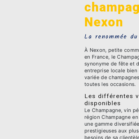
champag
Nexon
La renommée du
À Nexon, petite commu
en France, le Champa
synonyme de fête et d
entreprise locale bien
variée de champagnes p
toutes les occasions.
Les différentes 
disponibles
Le Champagne, vin péti
région Champagne en 
une gamme diversifié
prestigieuses aux plu
besoins de sa clientèl