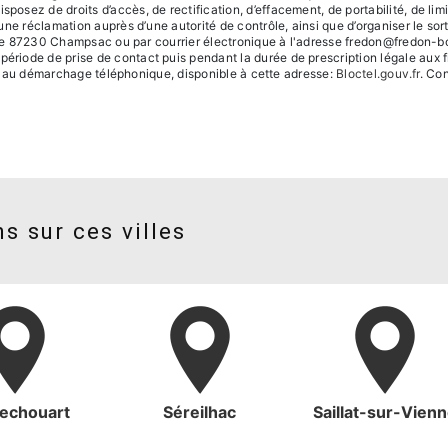
ez de droits d’accès, de rectification, d’effacement, de portabilité, de limita
une réclamation auprès d’une autorité de contrôle, ainsi que d’organiser le 
ole 87230 Champsac ou par courrier électronique à l'adresse fredon@fredon-boiss
iode de prise de contact puis pendant la durée de prescription légale aux fi
ion au démarchage téléphonique, disponible à cette adresse:
Bloctel.gouv.fr
. Con
s sur ces villes
echouart
Séreilhac
Saillat-sur-Vien