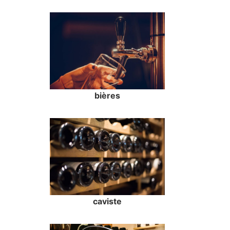
bières
caviste