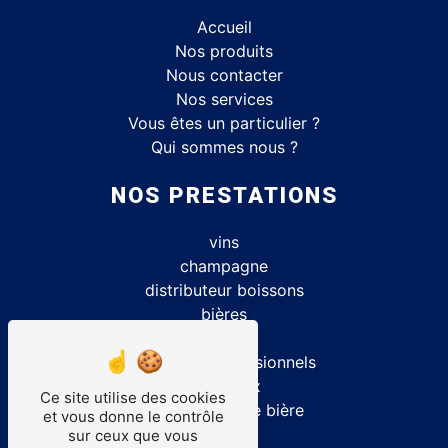
Accueil
Nos produits
Nous contacter
Nos services
Vous êtes un particulier ?
Qui sommes nous ?
NOS PRESTATIONS
vins
champagne
distributeur boissons
bières
caviste
matériels professionnels
spiritueux
Ce site utilise des cookies
location tireuse bière
et vous donne le contrôle
alcool
sur ceux que vous